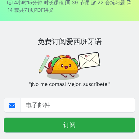
4小时15分钟 时长课程
39 节课
22 套练习题
14 套共71页PDF讲义
免费订阅爱西班牙语
"¡No me comas! Mejor, suscríbete."
加载中...
订阅