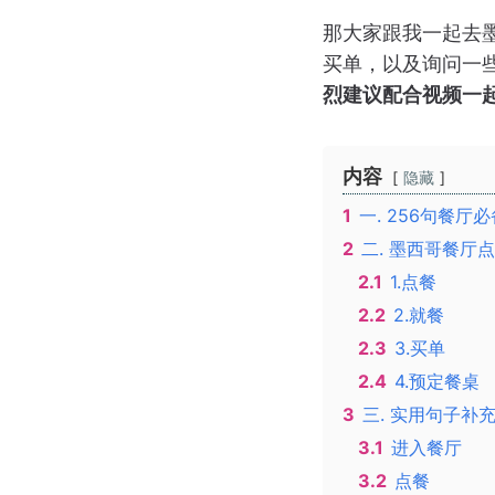
那大家跟我一起去
买单，以及询问一
烈建议配合视频一
内容
隐藏
1
一. 256句餐厅
2
二. 墨西哥餐厅
2.1
1.点餐
2.2
2.就餐
2.3
3.买单
2.4
4.预定餐桌
3
三. 实用句子补
3.1
进入餐厅
3.2
点餐