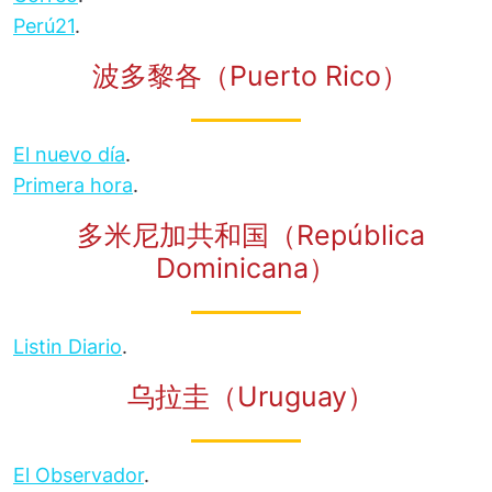
Perú21
.
波多黎各（Puerto Rico）
El nuevo día
.
Primera hora
.
多米尼加共和国（República
Dominicana）
Listin Diario
.
乌拉圭（Uruguay）
El Observador
.