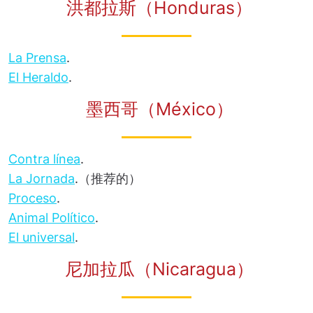
洪都拉斯（Honduras）
La Prensa
.
El Heraldo
.
墨西哥（México）
Contra línea
.
La Jornada
.（推荐的）
Proceso
.
Animal Político
.
El universal
.
尼加拉瓜（Nicaragua）