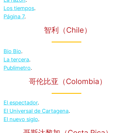
Los tiempos
.
Página 7
.
智利（Chile）
Bio Bio
.
La tercera
.
Publimetro
.
哥伦比亚（Colombia）
El espectador
.
El Universal de Cartagena
.
El nuevo siglo
.
哥斯达黎加（Costa Rica）