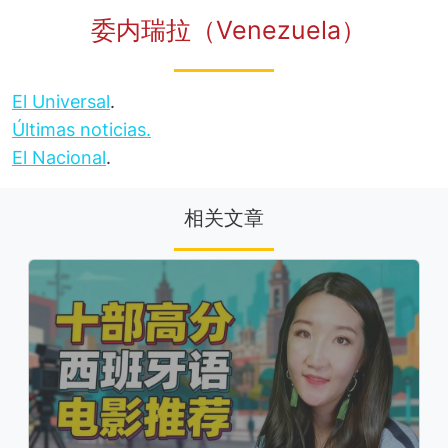
委内瑞拉（Venezuela）
El Universal
.
Últimas noticias.
El Nacional
.
相关文章