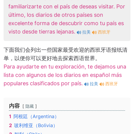
familiarizarte con el país de deseas visitar. Por
último, los diarios de otros países son
excelente forma de descubrir como tu país es
visto desde tierras lejanas.
拉美
西班牙
下面我们会列出一些国家最受欢迎的西班牙语报纸清
单，以便你可以更好地去探索西语世界。
Para ayudarte en tu exploración, te dejamos una
lista con algunos de los diarios en español más
populares clasificados por país.
拉美
西班牙
内容
隐藏
1
阿根廷（Argentina）
2
玻利维亚（Bolivia）