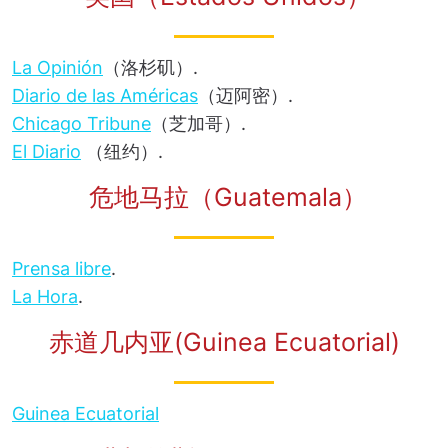
La Opinión
（洛杉矶）.
Diario de las Américas
（迈阿密）.
Chicago Tribune
（芝加哥）.
El Diario
（纽约）.
危地马拉（Guatemala）
Prensa libre
.
La Hora
.
赤道几内亚(Guinea Ecuatorial)
Guinea Ecuatorial