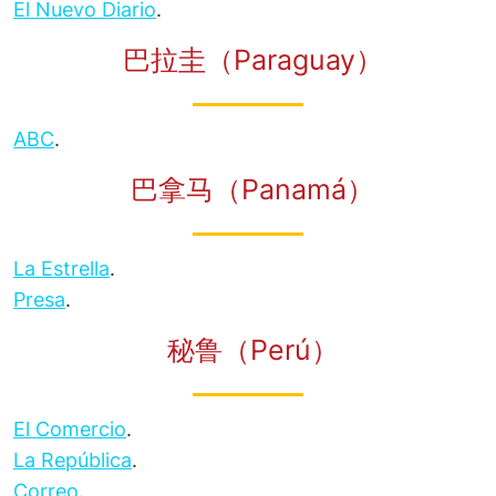
El Nuevo Diario
.
巴拉圭（Paraguay）
ABC
.
巴拿马（Panamá）
La Estrella
.
Presa
.
秘鲁（Perú）
El Comercio
.
La República
.
Correo
.