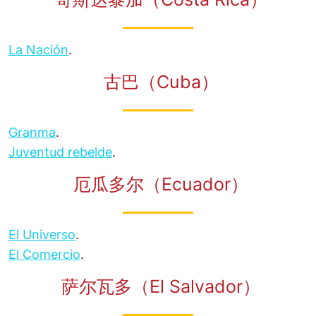
La Nación
.
古巴（Cuba）
Granma
.
Juventud rebelde
.
厄瓜多尔（Ecuador）
El Universo
.
El Comercio
.
萨尔瓦多（El Salvador）