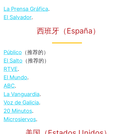
La Prensa Gráfica
.
El Salvador
.
西班牙（España）
Público
（推荐的）
El Salto
（推荐的）
RTVE
.
El Mundo
.
ABC
.
La Vanguardia
.
Voz de Galicia
.
20 Minutos
.
Microsiervos
.
美国（Estados Unidos）